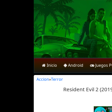
Inicio
Android
Juegos 
Accion
»
Terror
Resident Evil 2 (201