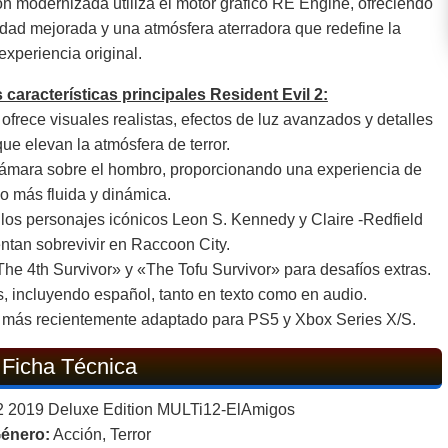
n modernizada utiliza el motor gráfico RE Engine, ofreciendo
idad mejorada y una atmósfera aterradora que redefine la
experiencia original.
s características principales Resident Evil 2:
ofrece visuales realistas, efectos de luz avanzados y detalles
ue elevan la atmósfera de terror.
cámara sobre el hombro, proporcionando una experiencia de
o más fluida y dinámica.
a los personajes icónicos Leon S. Kennedy y Claire -Redfield
entan sobrevivir en Raccoon City.
 4th Survivor» y «The Tofu Survivor» para desafíos extras.
s, incluyendo español, tanto en texto como en audio.
 más recientemente adaptado para PS5 y Xbox Series X/S.
Ficha Técnica
 2 2019 Deluxe Edition MULTi12-ElAmigos
énero:
Acción, Terror