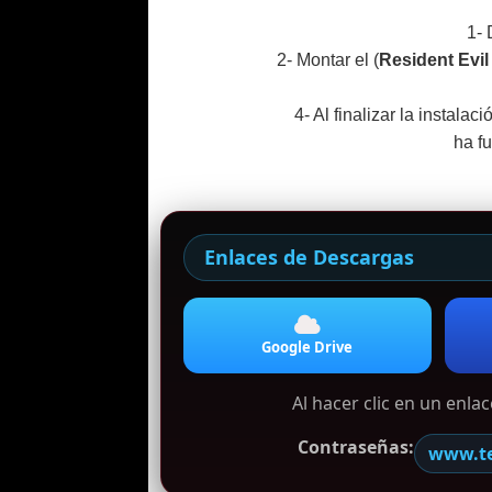
1- 
2- Montar el (
Resident Evil
4- Al finalizar la instalac
ha f
Enlaces de Descargas
Google Drive
Al hacer clic en un enl
Contraseñas:
www.t