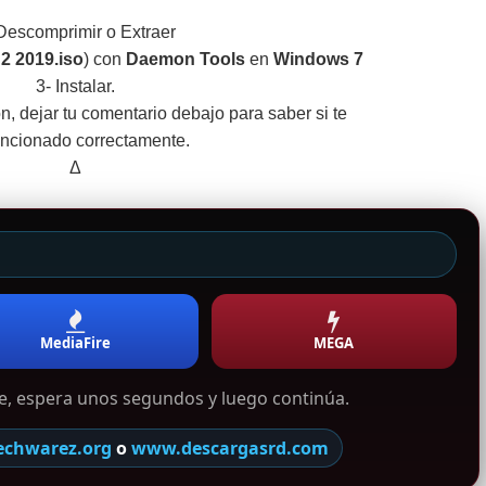
Descomprimir o Extraer
 2 2019.iso
) con
Daemon Tools
en
Windows 7
3- Instalar.
ión, dejar tu comentario debajo para saber si te
uncionado correctamente.
Δ
MediaFire
MEGA
ace, espera unos segundos y luego continúa.
echwarez.org
o
www.descargasrd.com