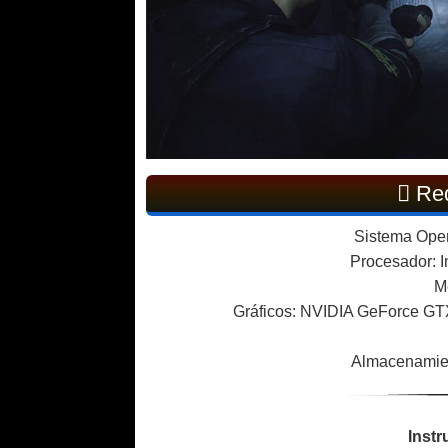
Req
Sistema Opera
Procesador: 
M
Gráficos: NVIDIA GeForce G
Almacenamien
Instr