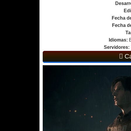
Desarr
Edi
Fecha de
Fecha de
Ta
Idiomas:
E
Servidores:
Ca