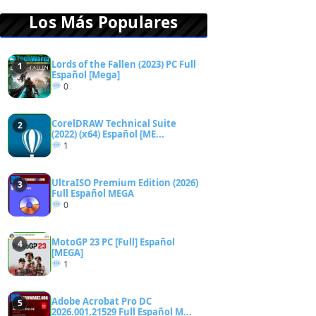
Los Más Populares
Lords of the Fallen (2023) PC Full
1
Español [Mega]
0
CorelDRAW Technical Suite
2
(2022) (x64) Español [ME...
1
UltraISO Premium Edition (2026)
3
Full Español MEGA
0
MotoGP 23 PC [Full] Español
4
[MEGA]
1
Adobe Acrobat Pro DC
5
2026.001.21529 Full Español M...