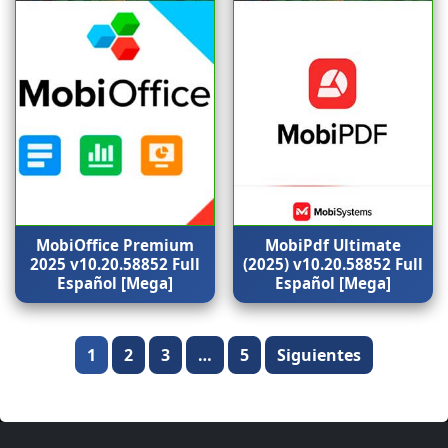
MobiOffice Premium
MobiPdf Ultimate
2025 v10.20.58852 Full
(2025) v10.20.58852 Full
Español [Mega]
Español [Mega]
Paginación
1
2
3
…
5
Siguientes
de
entradas