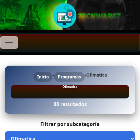
›
›
Ofimatica
Inicio
Programas
Ofimatica
88 resultados
Filtrar por subcategoría