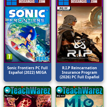
Sonic Frontiers PC Full
R.I.P Reincarnation
Español (2022) MEGA
Insurance Program
(2026) PC Full Español