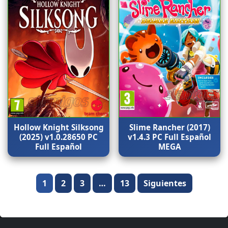
Hollow Knight Silksong
Slime Rancher (2017)
(2025) v1.0.28650 PC
v1.4.3 PC Full Español
Full Español
MEGA
Paginación
1
2
3
…
13
Siguientes
de
entradas