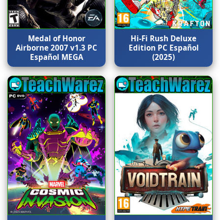
Medal of Honor
Hi-Fi Rush Deluxe
Airborne 2007 v1.3 PC
Edition PC Español
Español MEGA
(2025)