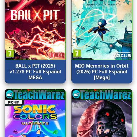
BALL x PIT (2025)
MIO Memories in Orbit
v1.278 PC Full Español
(2026) PC Full Español
MEGA
[Mega]