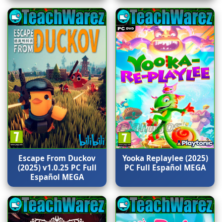
Escape From Duckov
Yooka Replaylee (2025)
(2025) v1.0.25 PC Full
PC Full Español MEGA
Español MEGA