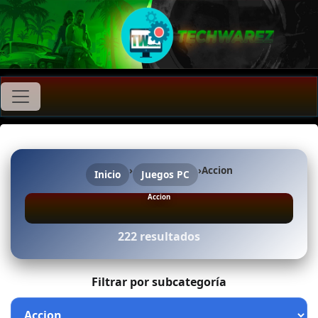
›
›
Accion
Inicio
Juegos PC
Accion
222 resultados
Filtrar por subcategoría