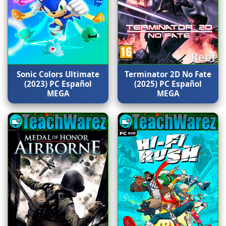
Sonic Colors Ultimate
Terminator 2D No Fate
(2023) PC Español
(2025) PC Español
MEGA
MEGA