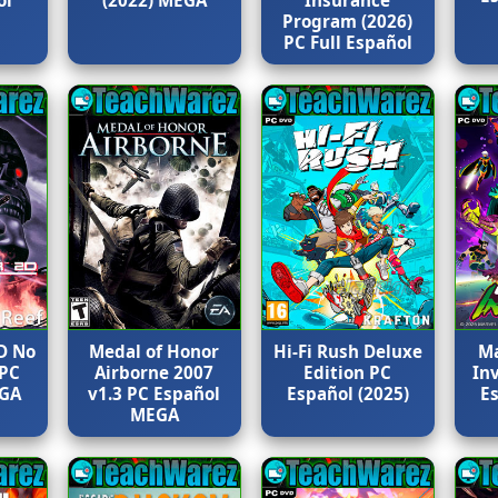
Program (2026)
PC Full Español
D No
Medal of Honor
Hi-Fi Rush Deluxe
Ma
 PC
Airborne 2007
Edition PC
In
EGA
v1.3 PC Español
Español (2025)
E
MEGA