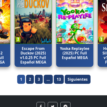
Escape From
Yooka Replaylee
H
-2
Duckov (2025)
(2025) PC Full
Si
ull
v1.0.25 PC Full
Español MEGA
v
EGA
Español MEGA
Paginación
1
2
3
…
13
Siguientes
de
entradas