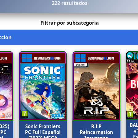
222 resultados
Filtrar por subcategoría
BAL
025)
Sonic Frontiers
R.I.P
v
 PC
PC Full Español
Reincarnation
E
ol
(2022) MEGA
Insurance