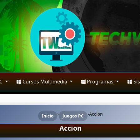
PC
Cursos Multimedia
Programas
Si
›
›
Accion
Inicio
Juegos PC
Accion