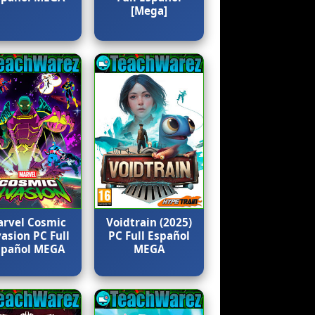
[Mega]
rvel Cosmic
Voidtrain (2025)
vasion PC Full
PC Full Español
spañol MEGA
MEGA