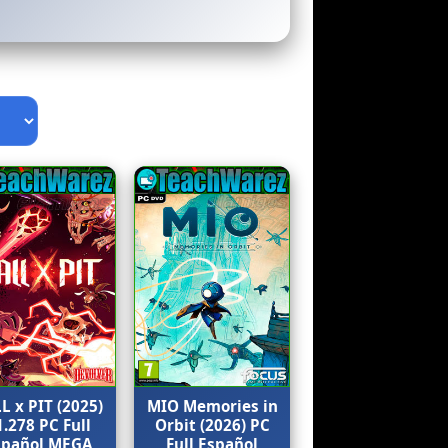
L x PIT (2025)
MIO Memories in
1.278 PC Full
Orbit (2026) PC
spañol MEGA
Full Español