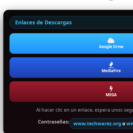
Enlaces de Descargas
Google Drive
MediaFire
MEGA
Al hacer clic en un enlace, espera unos se
Contraseñas:
www.techwarez.org
o
ww