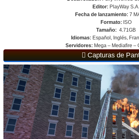
Editor:
PlayWay S.A
Fecha de lanzamiento:
7 M
Formato:
ISO
Tamaño:
4.71GB
Idiomas:
Español, Inglés, Fran
Servidores:
Mega – Mediafire – 
Capturas de Pant