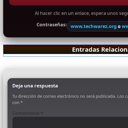
Al hacer clic en un enlace, espera unos se
Contraseñas:
www.techwarez.org
o
ww
Entradas Relacio
Deja una respuesta
Tu dirección de correo electrónico no será publicada.
Los c
con
*
Comentario
*