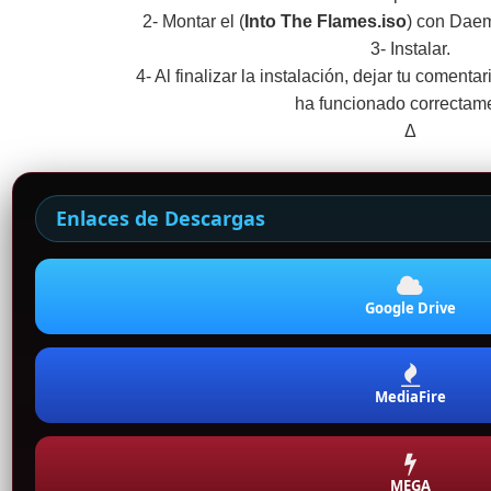
2- Montar el (
Into The Flames.iso
) con Dae
3- Instalar.
4- Al finalizar la instalación, dejar tu comenta
ha funcionado correctam
Δ
Enlaces de Descargas
Google Drive
MediaFire
MEGA