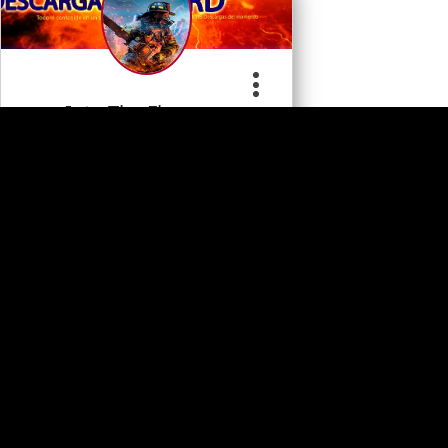
Into The Flames…
Apoye al desarrollador
0
Juegos PC
Comentario
s
Categoria
Comprar Ahora