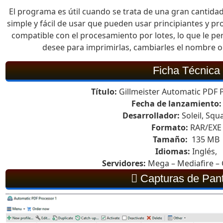
El programa es útil cuando se trata de una gran cantidad
simple y fácil de usar que pueden usar principiantes y p
compatible con el procesamiento por lotes, lo que le p
desee para imprimirlas, cambiarles el nombre 
Ficha Técnica
Título:
Gillmeister Automatic PDF P
Fecha de lanzamiento:
Desarrollador:
Soleil, Squ
Formato:
RAR/EXE
Tamaño:
135 MB
Idiomas:
Inglés,
Servidores:
Mega – Mediafire – 
Capturas de Pant