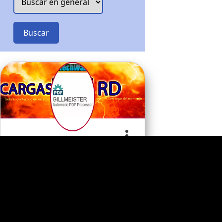
Buscar
Gillmeister Automatic
PDF…
Apoye al desarrollador
0
Programa
Comentario
s
s