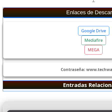
⊥
Enlaces de Desca
Google Drive
Mediafire
MEGA
Contraseña:
www.techwar
Entradas Relacio