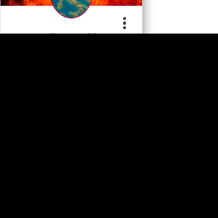
Frontline World At…
Apoye al desarrollador
0
Juegos PC
Comentario
s
Categoria
Comprar Ahora
© 2023 Copyright:
Techwarez.org
|
DMCA
|
Sitemap