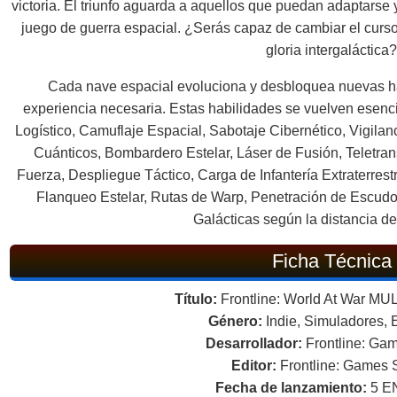
victoria. El triunfo aguarda a aquellos que puedan adaptarse
juego de guerra espacial. ¿Serás capaz de cambiar el curso de
gloria intergaláctica
Cada nave espacial evoluciona y desbloquea nuevas h
experiencia necesaria. Estas habilidades se vuelven esencia
Logístico, Camuflaje Espacial, Sabotaje Cibernético, Vigilanc
Cuánticos, Bombardero Estelar, Láser de Fusión, Teletr
Fuerza, Despliegue Táctico, Carga de Infantería Extraterrest
Flanqueo Estelar, Rutas de Warp, Penetración de Escudo
Galácticas según la distancia de
Ficha Técnica
Título:
Frontline: World At War M
Género:
Indie, Simuladores, 
Desarrollador:
Frontline: Gam
Editor:
Frontline: Games 
Fecha de lanzamiento:
5 E