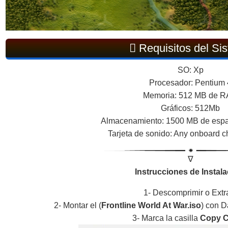
Requisitos del Si
SO: Xp
Procesador: Pentium 
Memoria: 512 MB de 
Gráficos: 512Mb
Almacenamiento: 1500 MB de espa
Tarjeta de sonido: Any onboard ch
∇
Instrucciones de Instala
1- Descomprimir o Extr
2- Montar el (
Frontline World At War.iso
) con 
3- Marca la casilla
Copy C