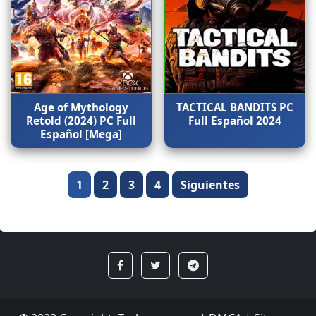
Age of Mythology
TACTICAL BANDITS PC
Retold (2024) PC Full
Full Español 2024
Español [Mega]
Paginación
1
2
3
4
Siguientes
de
entradas