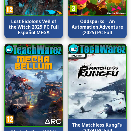
Lost Eidolons Veil of
Oddsparks – An
the Witch 2025 PC Full
Automation Adventure
Español MEGA
(2025) PC Full
The Matchless KungFu
(2024) PC Full