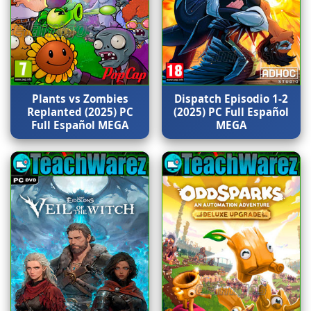
Plants vs Zombies
Dispatch Episodio 1-2
Replanted (2025) PC
(2025) PC Full Español
Full Español MEGA
MEGA