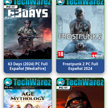
63 Days (2024) PC Full
Frostpunk 2 PC Full
Español [MediaFire]
Español 2024