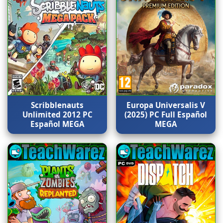
Scribblenauts
Europa Universalis V
Unlimited 2012 PC
(2025) PC Full Español
Español MEGA
MEGA