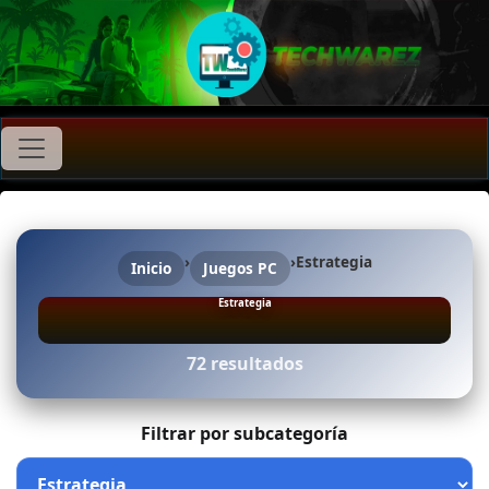
›
›
Estrategia
Inicio
Juegos PC
Estrategia
72 resultados
Filtrar por subcategoría