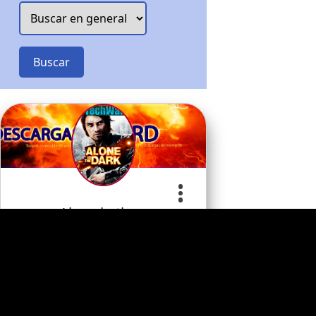
Buscar
Alone in the…
Apoye al desarrollador
0
Juegos PC
Comentario
s
Categoria