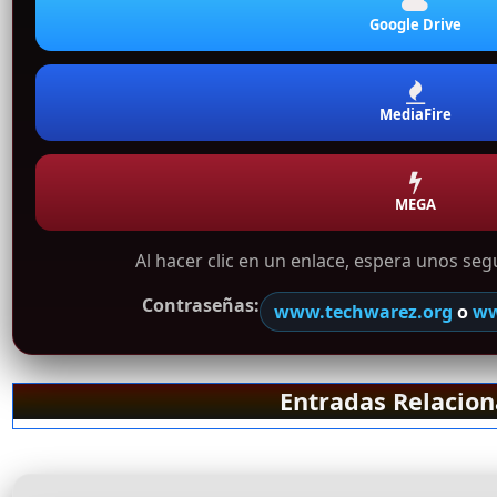
Google Drive
MediaFire
MEGA
Al hacer clic en un enlace, espera unos se
Contraseñas:
www.techwarez.org
o
ww
Entradas Relacio