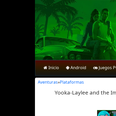
Inicio
Android
Juegos 
Aventuras
»
Plataformas
Yooka-Laylee and the Im