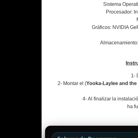
Sistema Operati
Procesador: I
Gráficos: NVIDIA G
Almacenamiento: 
Instr
1- 
2- Montar el (
Yooka-Laylee and the 
4- Al finalizar la instalac
ha f