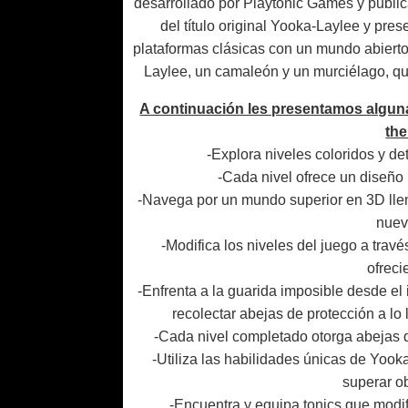
desarrollado por Playtonic Games y publi
del título original Yooka-Laylee y pr
plataformas clásicas con un mundo abierto
Laylee, un camaleón y un murciélago, qu
A continuación les presentamos alguna
the
-Explora niveles coloridos y de
-Cada nivel ofrece un diseño
-Navega por un mundo superior en 3D ll
nuev
-Modifica los niveles del juego a trav
ofreci
-Enfrenta a la guarida imposible desde el 
recolectar abejas de protección a lo 
-Cada nivel completado otorga abejas 
-Utiliza las habilidades únicas de Yook
superar o
-Encuentra y equipa tonics que modif