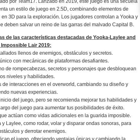
cado por Team17. Lanzado en 2019, este juego es una secuela
esenta un estilo de juego en 2.5D, combinando elementos de
 en 3D para la exploración. Los jugadores controlan a Yooka y
e deben salvar un reino de las garras del malvado Capital B.
s de las características destacadas de Yooka-Laylee and
 Impossible Lair 2019:
tallados llenos de enemigos, obstáculos y secretos.
 único con mecánicas de plataformas desafiantes.
eno de rompecabezas, secretos y personajes que desbloquean
os niveles y habilidades.
és de interacciones en el overworld, cambiando su diseño y
endo nuevas experiencias.
inicio del juego, pero se recomienda mejorar tus habilidades y
largo del juego para aumentar tus posibilidades de éxito.
que actúan como vidas adicionales en la guarida imposible.
a y Laylee, como rodar, volar y disparar ondas sonoras, para
bstáculos y derrotar enemigos.
ican el juego, ofreciendo ventajas únicas y cambiando la