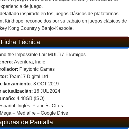
experiencia de juego.
y detallado inspirado en los juegos clásicos de plataformas.
t Kirkhope, reconocidos por su trabajo en juegos clásicos de
ey Kong Country y Banjo-Kazooie.
Ficha Técnica
nd the Impossible Lair MULTi7-ElAmigos
énero:
Aventura, Indie
ollador:
Playtonic Games
tor:
Team17 Digital Ltd
e lanzamiento:
8 OCT 2019
 actualizacián:
16 JUL 2024
amaño:
4.48GB (ISO)
spañol, Inglés, Francés, Otros
Mega – Mediafire – Google Drive
pturas de Pantalla