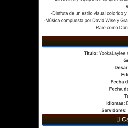
-Disfruta de un estilo visual colorido 
-Música compuesta por David Wise y Gran
Rare como Donk
Título:
YookaLaylee a
G
Desarr
Edi
Fecha d
Fecha de
T
Idiomas:
E
Servidores:
Ca