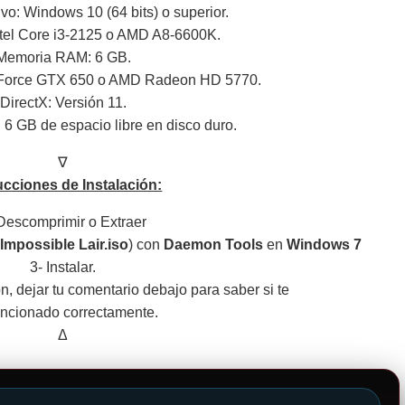
vo: Windows 10 (64 bits) o superior.
ntel Core i3-2125 o AMD A8-6600K.
Memoria RAM: 6 GB.
eForce GTX 650 o AMD Radeon HD 5770.
DirectX: Versión 11.
6 GB de espacio libre en disco duro.
∇
ucciones de Instalación:
Descomprimir o Extraer
Impossible Lair.iso
) con
Daemon Tools
en
Windows 7
3- Instalar.
ión, dejar tu comentario debajo para saber si te
uncionado correctamente.
Δ