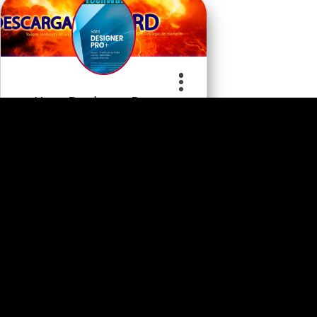
Xara Designer Pro+…
Apoye al desarrollador
0
Programa
Comentario
s
s
Categoria
Comprar Ahora