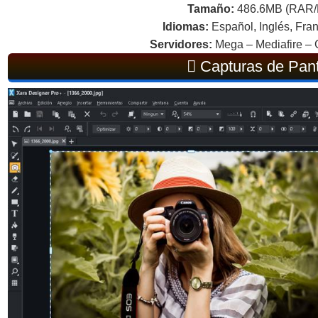
Tamaño:
486.6MB (RAR
Idiomas:
Español, Inglés, Fran
Servidores:
Mega – Mediafire – 
Capturas de Pant