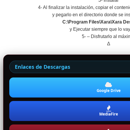
3- Instalar
4- Al finalizar la instalación, copiar el conte
y pegarlo en el directorio donde se in
C:\Program Files\Xara\Xara De
y Ejecutar siempre que lo va
5- – Disfrutarlo al máxi
Δ
Enlaces de Descargas
Google Drive
MediaFire