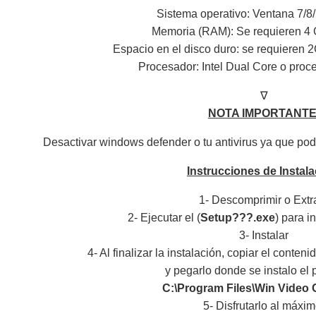
Sistema operativo: Ventana 7/8/
Memoria (RAM): Se requieren 4
Espacio en el disco duro: se requieren 2
Procesador: Intel Dual Core o proc
∇
NOTA IMPORTANTE
Desactivar windows defender o tu antivirus ya que podr
Instrucciones de Instala
1- Descomprimir o Extr
2- Ejecutar el (
Setup???.exe
) para in
3- Instalar
4- Al finalizar la instalación, copiar el conten
y pegarlo donde se instalo el
C:\Program Files\Win Video 
5- Disfrutarlo al máxim