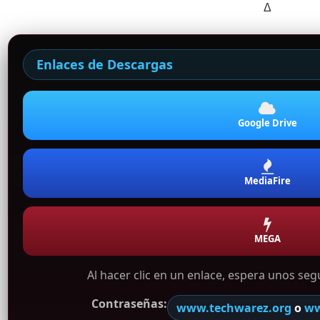
Δ
Enlaces de Descargas
Google Drive
MediaFire
MEGA
Al hacer clic en un enlace, espera unos se
Contraseñas:
www.techwarez.org
o
ww