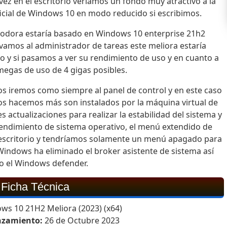
vez en el escritorio veríamos un fondo muy atractivo a la
 oficial de Windows 10 en modo reducido si escribimos.
odora estaría basado en Windows 10 enterprise 21h2
 vamos al administrador de tareas este meliora estaría
 y si pasamos a ver su rendimiento de uso y en cuanto a
egas de uso de 4 gigas posibles.
nos iremos como siempre al panel de control y en este caso
os hacemos más son instalados por la máquina virtual de
actualizaciones para realizar la estabilidad del sistema y
 rendimiento de sistema operativo, el menú extendido de
l escritorio y tendríamos solamente un menú apagado para
 Windows ha eliminado el broker asistente de sistema así
 el Windows defender.
Ficha Técnica
s 10 21H2 Meliora (2023) (x64)
nzamiento:
26 de Octubre 2023