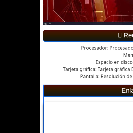
Req
Procesador: Procesador
Mem
Espacio en disc
Tarjeta gráfica: Tarjeta gráfi
Pantalla: Resolución de 
Enl