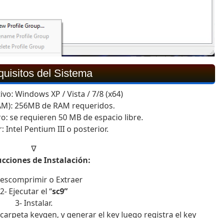
uisitos del Sistema
vo: Windows XP / Vista / 7/8 (x64)
M): 256MB de RAM requeridos.
o: se requieren 50 MB de espacio libre.
 Intel Pentium III o posterior.
∇
ucciones de Instalación:
Descomprimir o Extraer
2- Ejecutar el “
sc9”
3- Instalar.
 la carpeta keygen, y generar el key luego registra el key