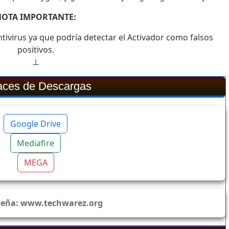
NOTA IMPORTANTE:
tivirus ya que podría detectar el Activador como falsos
positivos.
⊥
aces de Descargas
Google Drive
Mediafire
MEGA
seña:
www.techwarez.org