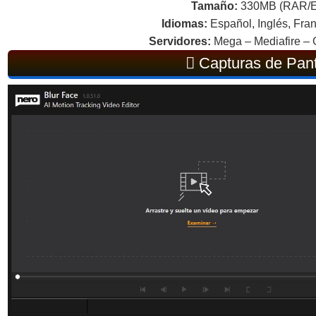
Tamaño:
330MB (RAR/
Idiomas:
Español, Inglés, Fran
Servidores:
Mega – Mediafire – 
Capturas de Pant