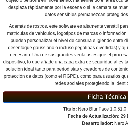
objeto o persona en movimiento, manteniendo el área oculta 
desplaza rápidamente por la escena o si la cámara se muev
datos sensibles permanezcan protegidos d
Además de rostros, este software es altamente versátil par
matrículas de vehículos, logotipos de marcas o información 
pueden personalizar el nivel de censura eligiendo entre d
desenfoque gaussiano o incluso pegatinas divertidas) y aju
necesario. Una de sus grandes ventajas es que el procesam
dispositivo, lo que añade una capa extra de seguridad al evit
solución ideal tanto para periodistas y creadores de conten
protección de datos (como el RGPD), como para usuarios qu
redes sociales protegiendo la identi
Ficha Técnica
Título:
Nero Blur Face 1.0.51.0 
Fecha de Actualización:
29 
Desarrollador:
Nero 