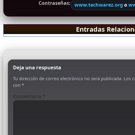
Contraseñas:
www.techwarez.org
o
ww
Entradas Relacio
Deja una respuesta
Tu dirección de correo electrónico no será publicada.
Los c
con
*
Comentario
*