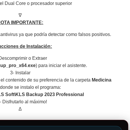
tel Dual Core o procesador superior
∇
NOTA IMPORTANTE:
ntivirus ya que podría detectar como falsos positivos.
ucciones de Instalación:
Descomprimir o Extraer
kup_pro_x64
.
exe
) para iniciar el asistente.
3- Instalar
ar el contenido de su preferencia de la carpeta
Medicina
 donde se instalo el programa:
LS Soft\KLS Backup 2023 Professional
– Disfrutarlo al máximo!
Δ