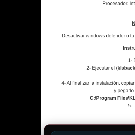
Procesador: In
Desactivar windows defender o tu a
Instr
1- 
2- Ejecutar el (
klsbac
4- Al finalizar la instalación, copi
y pegarlo
C:\Program Files\K
5- 