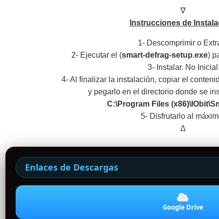
∇
Instrucciones de Instala
1- Descomprimir o Extr
2- Ejecutar el (
smart-defrag-setup.exe
) p
3- Instalar. No Inicial
4- Al finalizar la instalación, copiar el conten
y pegarlo en el directorio donde se in
C:\Program Files (x86)\IObit\S
5- Disfrutarlo al máxim
Δ
Enlaces de Descargas
Google Drive