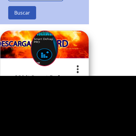
Buscar
IObit Smart Defrag…
Apoye al desarrollador
0
Programa
Comentario
s
s
Categoria