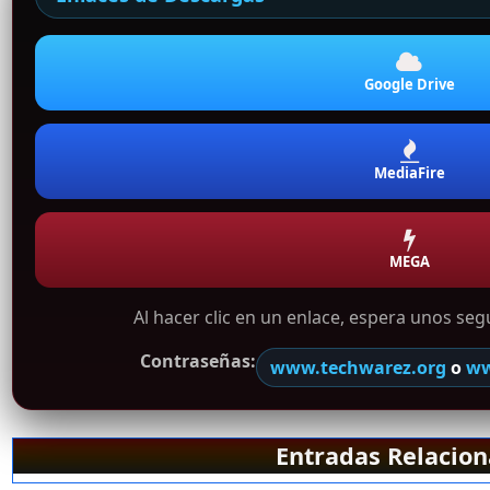
Google Drive
MediaFire
MEGA
Al hacer clic en un enlace, espera unos se
Contraseñas:
www.techwarez.org
o
ww
Entradas Relacio