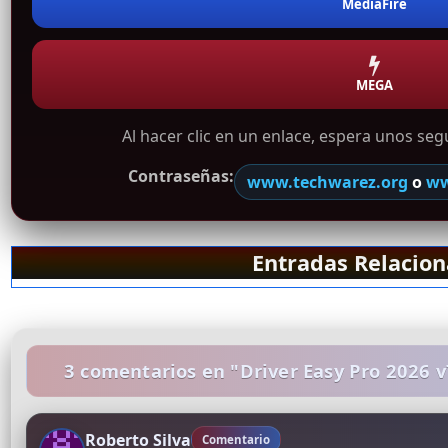
MediaFire
MEGA
Al hacer clic en un enlace, espera unos se
Contraseñas:
www.techwarez.org
o
ww
Entradas Relacio
3 comentarios en "Driver Easy Pro 2026 
Roberto Silva
Comentario