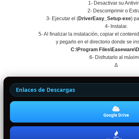
1- Desactivar su Antivi
2- Descomprimir o Extr
3- Ejecutar el (
DriverEasy_Setup-exe
) pa
4- Instalar.
5- Al finalizar la instalación, copiar el conten
y pegarlo en el directorio donde se in
C:\Program Files\Easeware\D
6- Disfrutarlo al máxim
Δ
Enlaces de Descargas
Google Drive