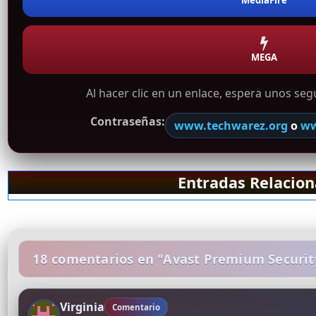
MEGA
Al hacer clic en un enlace, espera unos se
Contraseñas:
www.techwarez.org
o
ww
Entradas Relacio
18 comentarios en "Avast Premium Security
Virginia
Comentario