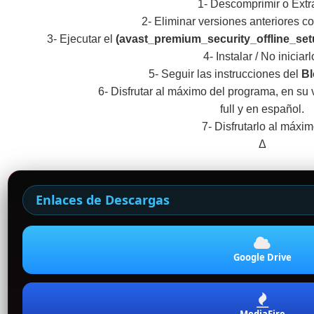
1- Descomprimir o Extr
2- Eliminar versiones anteriores 
3- Ejecutar el
(avast_premium_security_offline_se
4- Instalar / No iniciarl
5- Seguir las instrucciones del
Bl
6- Disfrutar al máximo del programa, en su
full y en español.
7- Disfrutarlo al máxim
Δ
Enlaces de Descargas
Google Drive
MediaFire