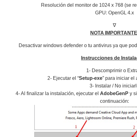
Resolución del monitor de 1024 x 768 (se 
GPU: OpenGL 4.x
∇
NOTA IMPORTANTE
Desactivar windows defender o tu antivirus ya que podr
Instrucciones de Instala
1- Descomprimir o Extr
2- Ejecutar el “
Setup-exe
” para iniciar el
3- Instalar / No iniciar
4- Al finalizar la instalación, ejecutar el
AdobeGenP
y s
continuación: