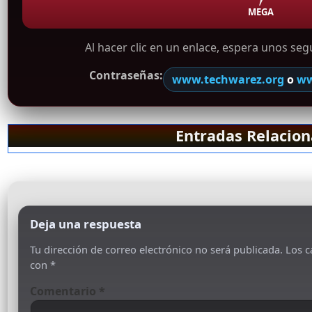
MEGA
Al hacer clic en un enlace, espera unos se
Contraseñas:
www.techwarez.org
o
ww
Entradas Relacio
Deja una respuesta
Tu dirección de correo electrónico no será publicada.
Los c
con
*
Comentario
*