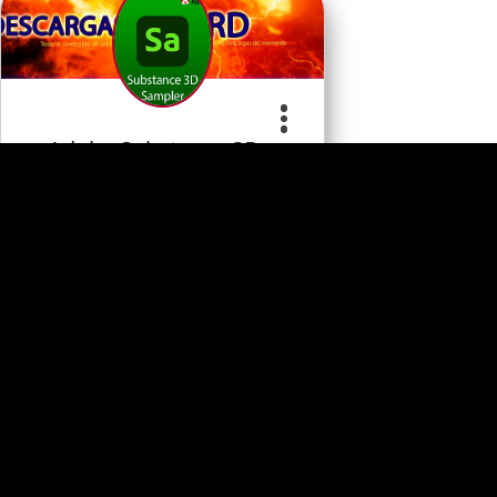
Adobe Substance 3D…
Apoye al desarrollador
0
Programa
Comentario
s
s
Categoria
Comprar Ahora