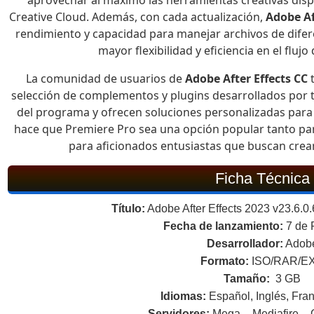
Creative Cloud. Además, con cada actualización,
Adobe Af
rendimiento y capacidad para manejar archivos de difer
mayor flexibilidad y eficiencia en el flujo
La comunidad de usuarios de
Adobe After Effects CC
t
selección de complementos y plugins desarrollados por 
del programa y ofrecen soluciones personalizadas para 
hace que Premiere Pro sea una opción popular tanto par
para aficionados entusiastas que buscan crear
Ficha Técnica
Título:
Adobe After Effects 2023 v23.6.0.6
Fecha de lanzamiento:
7 de 
Desarrollador:
Adob
Formato:
ISO/RAR/E
Tamaño:
3 GB
Idiomas:
Español, Inglés, Fran
Servidores:
Mega – Mediafire – 