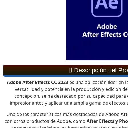
Descripción del Pr
Adobe After Effects CC 2023
es una aplicación líder en l
versatilidad y potencia en la producción y edición d
concepción, se ha destacado por su capacidad para
impresionantes y aplicar una amplia gama de efectos e
Una de las características más destacadas de Adobe
Aft
con otros productos de Adobe, como
After Effects y P
aprovechar al máximo las herramientas creativas dis