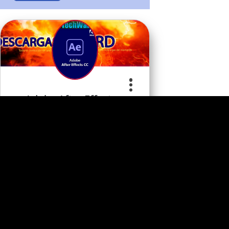
Adobe After Effects…
Apoye al desarrollador
0
Programa
Comentario
s
s
Categoria
Comprar Ahora