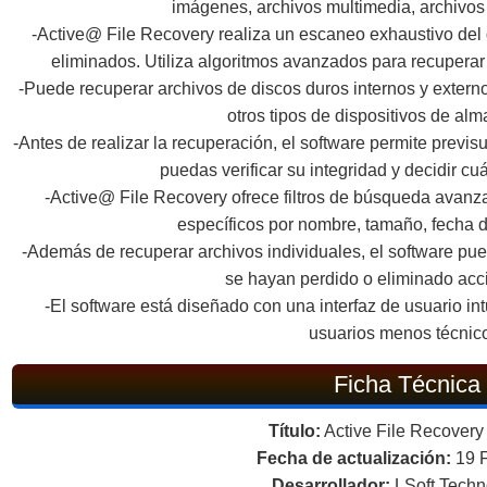
imágenes, archivos multimedia, archivo
-Active@ File Recovery realiza un escaneo exhaustivo del 
eliminados. Utiliza algoritmos avanzados para recuperar
-Puede recuperar archivos de discos duros internos y extern
otros tipos de dispositivos de al
-Antes de realizar la recuperación, el software permite previ
puedas verificar su integridad y decidir cu
-Active@ File Recovery ofrece filtros de búsqueda avanz
específicos por nombre, tamaño, fecha d
-Además de recuperar archivos individuales, el software pu
se hayan perdido o eliminado acc
-El software está diseñado con una interfaz de usuario intu
usuarios menos técnic
Ficha Técnica
Título:
Active File Recovery
Fecha de actualización:
19 
Desarrollador:
LSoft Techn