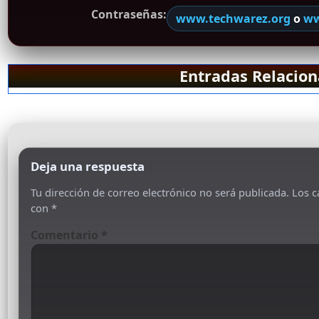
Contraseñas:
www.techwarez.org
o
ww
Entradas Relacio
Deja una respuesta
Tu dirección de correo electrónico no será publicada.
Los c
con
*
Comentario
*