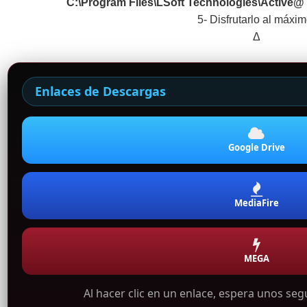
C:\Program Files\LSoft Technologies\Active@ 
5- Disfrutarlo al máxim
Δ
Enlaces de Descargas
Google Drive
MediaFire
MEGA
Al hacer clic en un enlace, espera unos se