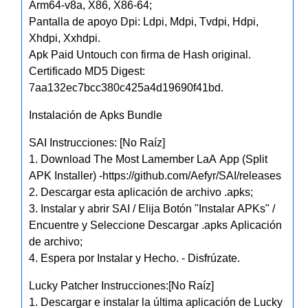
Arm64-v8a, X86, X86-64;
Pantalla de apoyo Dpi: Ldpi, Mdpi, Tvdpi, Hdpi,
Xhdpi, Xxhdpi.
Apk Paid Untouch con firma de Hash original.
Certificado MD5 Digest:
7aa132ec7bcc380c425a4d19690f41bd.
Instalación de Apks Bundle
SAI Instrucciones: [No Raíz]
1. Download The Most Lamember LaA App (Split
APK Installer) -https://github.com/Aefyr/SAI/releases
2. Descargar esta aplicación de archivo .apks;
3. Instalar y abrir SAI / Elija Botón "Instalar APKs" /
Encuentre y Seleccione Descargar .apks Aplicación
de archivo;
4. Espera por Instalar y Hecho. - Disfrúzate.
Lucky Patcher Instrucciones:[No Raíz]
1. Descargar e instalar la última aplicación de Lucky