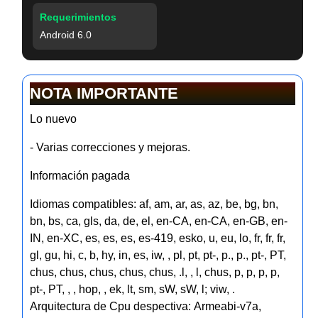
Requerimientos
Android 6.0
NOTA IMPORTANTE
Lo nuevo
- Varias correcciones y mejoras.
Información pagada
Idiomas compatibles: af, am, ar, as, az, be, bg, bn,
bn, bs, ca, gls, da, de, el, en-CA, en-CA, en-GB, en-
IN, en-XC, es, es, es, es-419, esko, u, eu, lo, fr, fr, fr,
gl, gu, hi, c, b, hy, in, es, iw, , pl, pt, pt-, p., p., pt-, PT,
chus, chus, chus, chus, chus, .l, , l, chus, p, p, p, p,
pt-, PT, , , hop, , ek, lt, sm, sW, sW, l; viw, .
Arquitectura de Cpu despectiva: Armeabi-v7a,