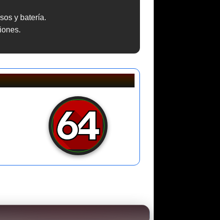
os y batería.
iones.