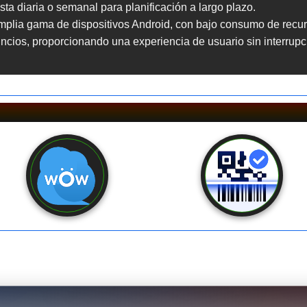
sta diaria o semanal para planificación a largo plazo.
mplia gama de dispositivos Android, con bajo consumo de recurs
uncios, proporcionando una experiencia de usuario sin interrupc