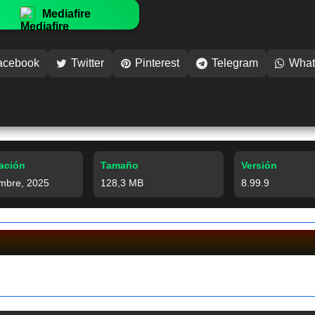
Mediafire
acebook
Twitter
Pinterest
Telegram
What
zación
Tamaño
Versión
mbre, 2025
128,3 MB
8.99.9