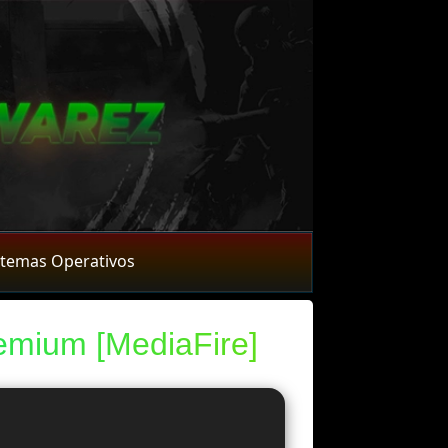
stemas Operativos
emium [MediaFire]