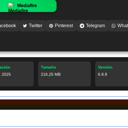
Mediafire
acebook
Twitter
Pinterest
Telegram
What
zación
Tamaño
Versión
, 2025
216,25 MB
6.8.8