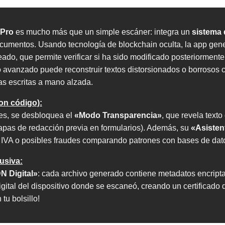
 Pro
es mucho más que un simple escáner: integra un
sistema d
ocumentos. Usando tecnología de blockchain oculta, la app gen
o, que permite verificar si ha sido modificado posteriormente
 avanzado puede reconstruir textos distorsionados o borrosos 
as escritas a mano alzada.
on código):
tes, se desbloquea el
«Modo Transparencia»
, que revela text
apas de redacción previa en formularios). Además, su
«Asisten
IVA o posibles fraudes comparando patrones con bases de datos
usiva:
 Digital»
: cada archivo generado contiene metadatos encript
igital del dispositivo donde se escaneó, creando un certificado 
tu bolsillo!