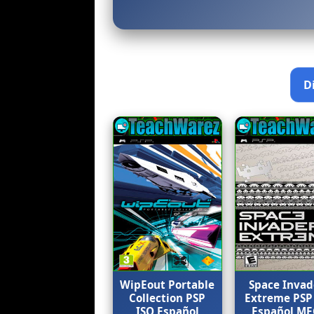
WipEout Portable
Space Invad
Collection PSP
Extreme PSP
ISO Español
Español M