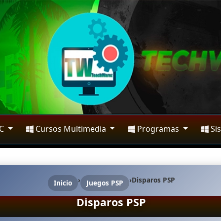
PC
Cursos Multimedia
Programas
Si
›
›
Disparos PSP
Inicio
Juegos PSP
Disparos PSP