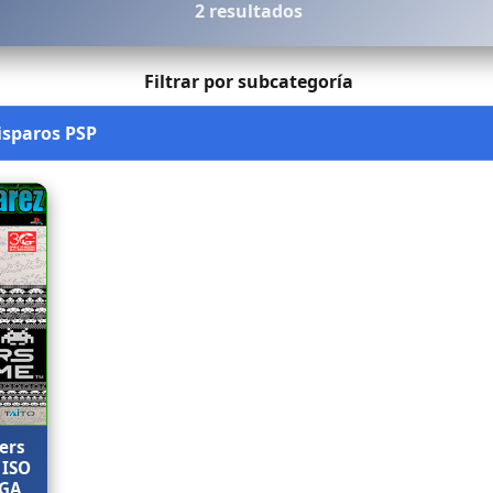
2 resultados
Filtrar por subcategoría
ers
 ISO
EGA