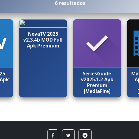
6 resultados
NovaTV 2025
v2.3.4b MOD Full
Apk Premium
025
SeriesGuide
Mov
 Apk
v2025.1.2 Apk
A
m
Premum
[MediaFire]